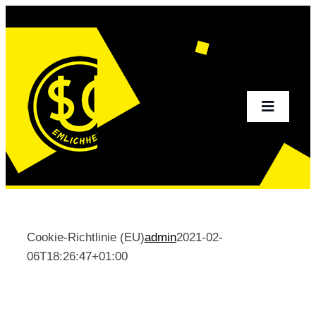
Zum
Inhalt
springen
Toggle
Navigati
Home
Aktuelles
Cookie-Richtlinie (EU)
admin
2021-02-
06T18:26:47+01:00
Sportangebot
Verein