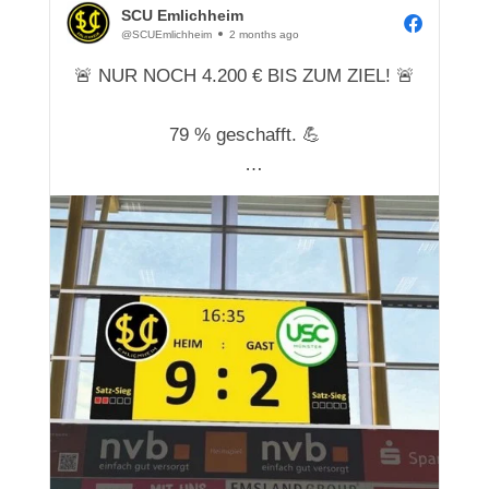
SCU Emlichheim
@SCUEmlichheim
2 months ago
🚨 NUR NOCH 4.200 € BIS ZUM ZIEL! 🚨
79 % geschafft. 💪
Bereits über 16.300 € wurden für die neue
LED-Wand in der Vechtetalhalle
gesammelt. Gemeinsam mit der
Unterstützung der Samtgemeinde, des
Vereins und vieler engagierter Unterstützer
sind wir auf der Zielgeraden angekommen.
❤️ Vielen Dank an a...