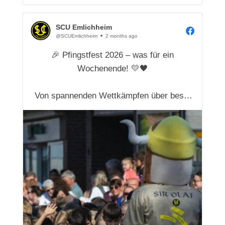
SCU Emlichheim
@SCUEmlichheim
2 months ago
🎉 Pfingstfest 2026 – was für ein
Wochenende! 💛🖤
Von spannenden Wettkämpfen über beste
Stimmung bis hin zu vielen schönen
gemeinsamen Momenten – unser
Pfingstfest hatte wieder einiges zu bieten.
🙌
Im Reel seht ihr Eindrücke vom Pfingstlauf,
Fußballturnier, den „Spielen ohne Grenzen“
und dem Boul...