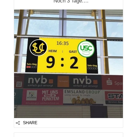
Noch 3 Tage.
Mehr als 18.700 € wurden bereits für die
neue LED-Wand in der Vechtetalhalle
gesammelt. 💙
Das Ziel ist zum Greifen nah.
Die Samtgemeinde Emlichheim, der Verein
und viele Unterstützer haben ihren Beitrag
geleistet. Hunderte Menschen haben be...
SHARE