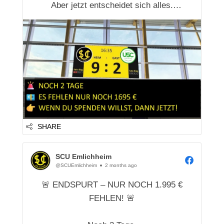
Aber jetzt entscheidet sich alles.
Deshalb unsere Bitte an alle, die bisher
noch überlegen:
👉 Wenn du das Projekt gut findest, dann
unterstütze es jetzt.
👉 Wenn du schon einmal spenden
wolltest, dann ist jetzt der richtige
Zeitpunkt...
SHARE
SCU Emlichheim
@SCUEmlichheim
2 months ago
🚨 ENDSPURT – NUR NOCH 1.995 €
FEHLEN! 🚨