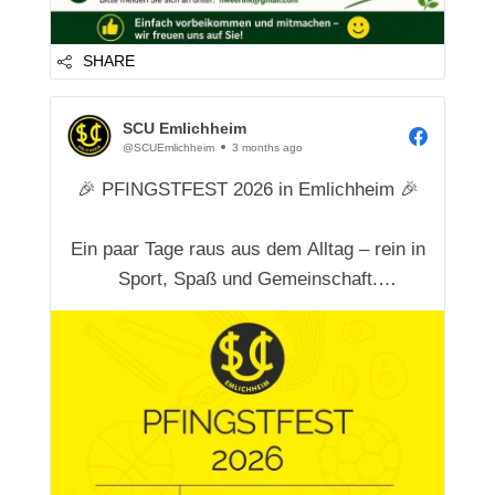
SHARE
SCU Emlichheim
@SCUEmlichheim
3 months ago
🎉 PFINGSTFEST 2026 in Emlichheim 🎉
Ein paar Tage raus aus dem Alltag – rein in
Sport, Spaß und Gemeinschaft.
Egal ob aktiv dabei oder einfach zum
Zuschauen und Genießen: Bei uns kommt
jeder auf seine Kosten.
Freut euch auf tolle Stimmung, spannende
Wettkämpfe und gesellige Abende mit
Freunden, ...