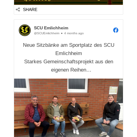
SHARE
SCU Emlichheim
@SCUEmlichheim
4 months ago
Neue Sitzbänke am Sportplatz des SCU
Emlichheim
Starkes Gemeinschaftsprojekt aus den
eigenen Reihen
Emlichheim – Der Sportplatz des SC Union
Emlichheim ist um ein sichtbares und
hochwertiges Detail reicher: Am
Kabinentrakt wurden neue Sitzbänke
montiert, die ab sofort Spielerinnen,
Spielern und Z...