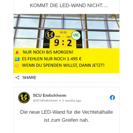
KOMMT DIE LED-WAND NICHT.
DEINE SPENDE WIRD DANN
ZURÜCKGEZAHLT.
KEIN RISIKO.
ABER JETZT HANDELN.
https://www.viele-schaffen-
SHARE
mehr.de/projekte/grossbildschirm-
vechtetalhalle
SCU Emlichheim
@SCUEmlichheim
2 months ago
Die neue LED-Wand für die Vechtetalhalle
ist zum Greifen nah.