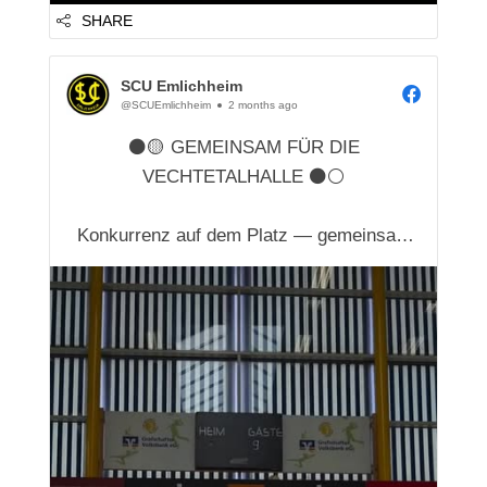
SHARE
SCU Emlichheim
@SCUEmlichheim
2 months ago
⚫🟡 GEMEINSAM FÜR DIE
VECHTETALHALLE ⚫⚪️
Konkurrenz auf dem Platz — gemeinsam
für die Region. 🤝⚽🏐
Zusammen setzen wir uns für den neuen
LED-Großbildschirm in der Vechtetalhalle
ein.
Ein Projekt, das Sport, Veranstaltungen
und Vereinsleben für alle auf ein neues