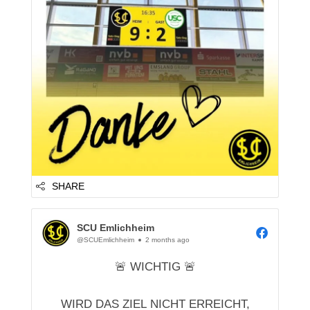
Ihr habt gezeigt, was möglich is...
SHARE
SCU Emlichheim
@SCUEmlichheim
2 months ago
🚨 WICHTIG 🚨
WIRD DAS ZIEL NICHT ERREICHT,