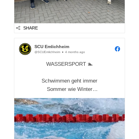
SHARE
SCU Emlichheim
@SCUEmlichheim
4 months ago
WASSERSPORT 🏊
Schwimmen geht immer
Sommer wie Winter
Egal ob Technik verbessern, fit bleiben
oder einfach Spaß haben.
Unser Wasserangebot