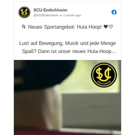
SCU Emlichheim
@SCUEmlichheim
1 month ago
🌀 Neues Sportangebot: Hula Hoop! 🖤💛
Lust auf Bewegung, Musik und jede Menge
Spaß? Dann ist unser neues Hula-Hoop-
Angebot genau das Richtige für dich!
Nach den Sommerferien geht's los. Egal,
ob du den Reifen schon kreisen lassen
kannst oder Hula Hoop einfach mal
ausprobieren möchtest – jeder ist...