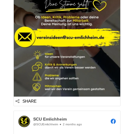
zentrale Anlaufstell...
SHARE
SCU Emlichheim
@SCUEmlichheim
2 months ago