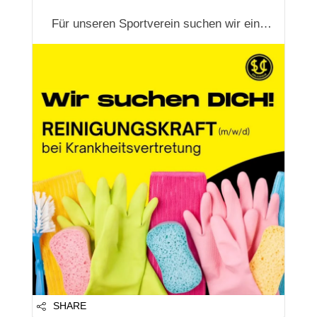
Für unseren Sportverein suchen wir eine
zuverlässige Reinigungskraft (m/w/d), die
unser Team im Krankheitsfall flexibel
unterstützt.
Zu den Aufgaben gehören die Reinigung
von:
🏠 Clubhaus
🚻 Toiletten
👕 Kabinen
Aktuell kümmern sich bereits ...
SHARE