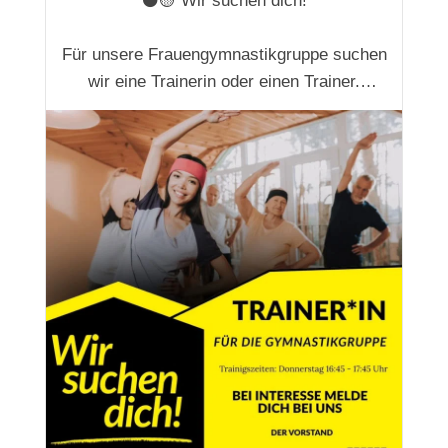
⚫🟡 Wir suchen dich!
Für unsere Frauengymnastikgruppe suchen
wir eine Trainerin oder einen Trainer.
📅 Donnerstags 🕔 16:45–17:45 Uhr
Du hast Spaß an Bewegung und könntest
dir vorstellen, eine Gruppe anzuleiten?
Dann melde dich gerne bei uns!
Teilen ausdrücklich erwünscht 😊