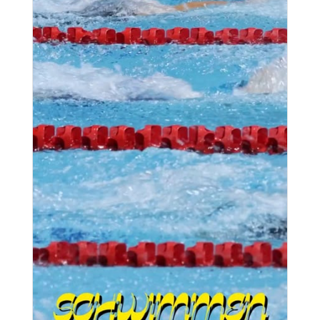
→ Schwimmen
Also rein ins Wasser und los 💦
#roadto2000 #vereinsliebe #teamgefühl
#scuemlichheim