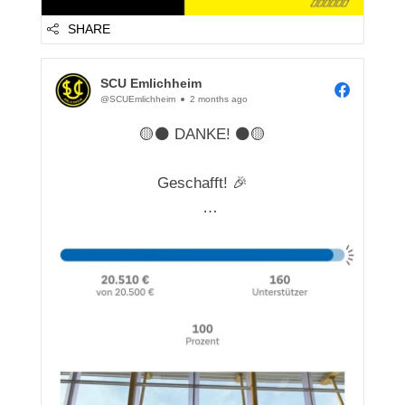
SHARE
SCU Emlichheim
@SCUEmlichheim
2 months ago
🟡⚫ DANKE! ⚫🟡
Geschafft! 🎉
Dank eurer großartigen Unterstützung war
unsere Crowdfunding-Aktion für den LED-
Großbildschirm in der Vechtetalhalle
erfolgreich.
Ein herzliches Dankeschön an alle, die
dieses Projekt unterstützt, begleitet und
dafür geworben haben. 🙌