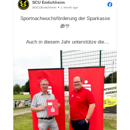
SCU Emlichheim
@SCUEmlichheim
1 month ago
Sportnachwuchsförderung der Sparkasse
🎁🎊
Auch in diesem Jahr unterstütze die
Sparkasse unseren Verein mit einer
Geldspende und hilft so dabei, den
Sportnachwuchs bei unsnachhaltig zu
fördern.
Insgesamt unterstützt die Sparkasse den
gesamten Grafschafter Sportnachwuchs in
diesem Jahr mit 41 460 E...