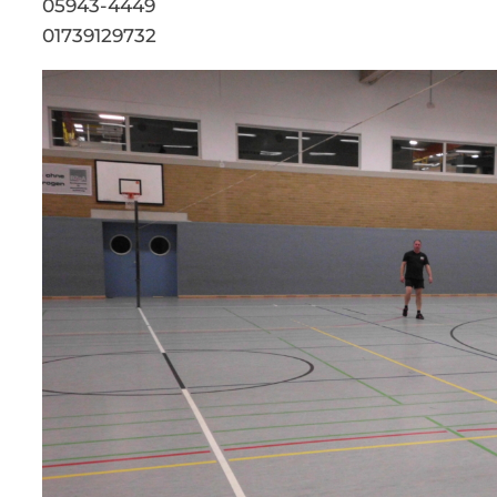
05943-4449
01739129732