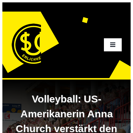
Zum
Inhalt
springen
Toggle
Navigati
Home
Aktuelles
Volleyball: US-
Sportangebot
Amerikanerin Anna
Church verstärkt den
Verein