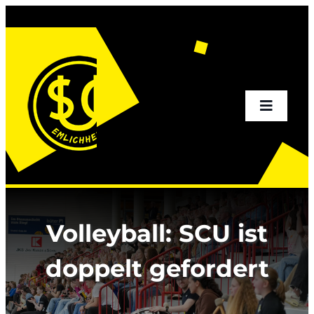
Zum
Inhalt
springen
Toggle
Naviga
Home
Aktuelles
Volleyball: SCU ist
Sportangebot
doppelt gefordert
Verein