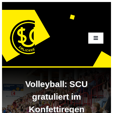
Zum
Inhalt
springen
Toggle
Navigati
Home
Aktuelles
Volleyball: SCU
Sportangebot
gratuliert im
Konfettiregen
Verein