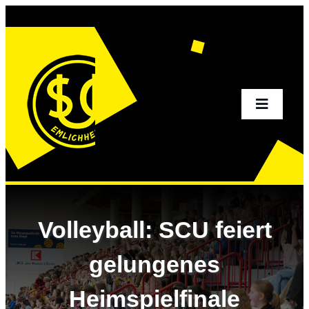
Zum
Inhalt
springen
Toggle
Navigati
Home
Aktuelles
Volleyball: SCU feiert
Sportangebot
gelungenes
Heimspielfinale
Verein