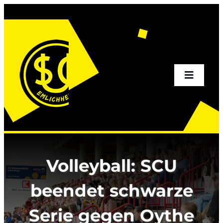
Zum
Inhalt
springen
Toggle
Naviga
Home
Aktuelles
Volleyball: SCU
Sportangebot
beendet schwarze
Serie gegen Oythe
Verein