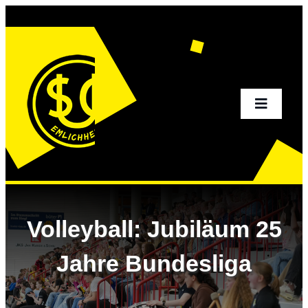
Zum
Inhalt
springen
Toggle
Navigati
Home
Aktuelles
Volleyball: Jubiläum 25
Sportangebot
Jahre Bundesliga
Verein