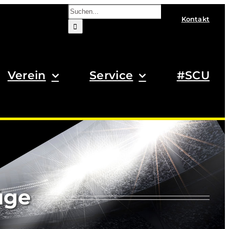
Suche
nach:
Kontakt
Verein
Service
#SCU
üge