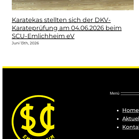
Karatekas stellten sich der DKV-
Karateprüfung am 04.06.2026 beim
SCU-Emlichheim eV
Juni 13th, 2026
Menü
Home
Aktuel
Konta