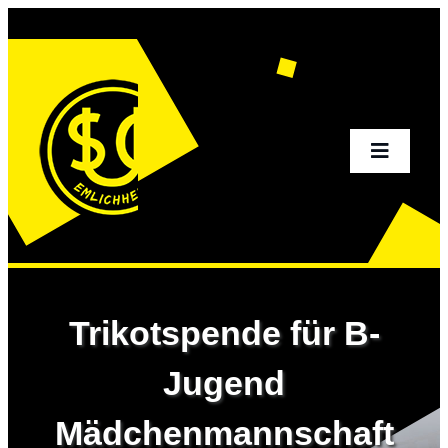
Zum
Inhalt
springen
Toggle
Navigati
Home
Aktuelles
Trikotspende für B-
Sportangebot
Jugend
Mädchenmannschaft
Verein