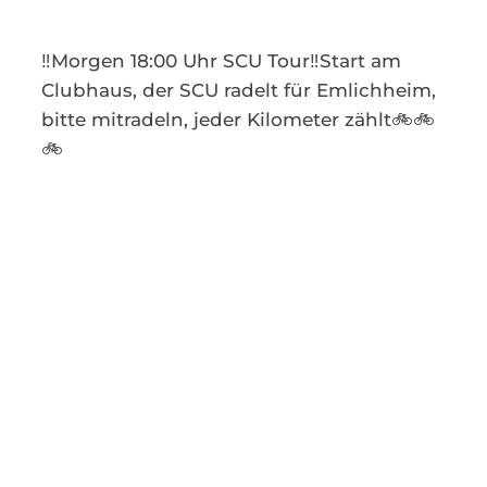
Kontakt
‼️Morgen 18:00 Uhr SCU Tour‼️Start am
Clubhaus, der SCU radelt für Emlichheim,
bitte mitradeln, jeder Kilometer zählt🚲🚲
🚲