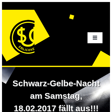
Zum
Inhalt
springen
Toggle
Navigati
Home
Aktuelles
Schwarz-Gelbe-Nacht
Sportangebot
am Samstag,
18.02.2017 fällt aus!!!
Verein