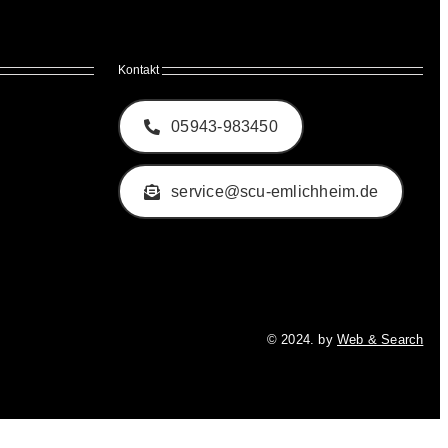
Kontakt
05943-983450
service@scu-emlichheim.de
© 2024. by
Web & Search