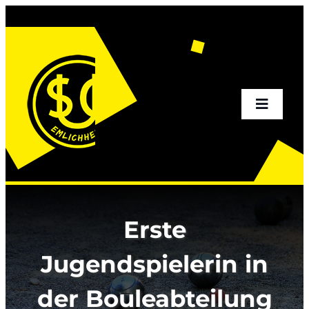
Zum
Inhalt
springen
Toggle
Naviga
Home
Aktuelles
Erste
Sportangebot
Jugendspielerin in
der Bouleabteilung
Verein