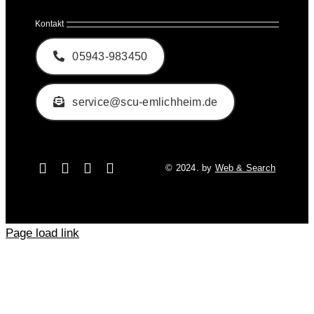
Kontakt
05943-983450
service@scu-emlichheim.de
© 2024. by
Web & Search
Page load link